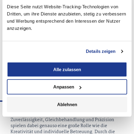
Diese Seite nutzt Website-Tracking-Technologien von
Zentraler Antrieb unserer Arbeit sind immer Ihre
Dritten, um ihre Dienste anzubieten, stetig zu verbessern
steuerlichen und wirtschaftlichen Interessen – egal
und Werbung entsprechend den Interessen der Nutzer
ob Privatperson, Freiberufler oder Unternehmen.
anzuzeigen.
In diesem Sinne wollen wir als Steuerberater in Berlin
und Birkenwerder als vertrauensvoller und
langfristiger Partner in allen Fragen zur Seite stehen.
Details zeigen
Dies gilt sowohl für die zunehmend komplexer
werdenden Anforderungen und den steten Wandel
des Steuerrechts als auch die technischen
Alle zulassen
Herausforderungen der Digitalisierung. Ein
Selbstverständnis, welches wir vorbehaltlos in jedes
Mandat mit einbringen.
Anpassen
Wer wir sind
Ablehnen
Zuverlässigkeit, Gleichbehandlung und Präzision
spielen dabei genauso eine große Rolle wie die
Kreativität und individuelle Betreuung. Durch die